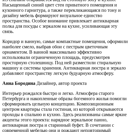
Насыщенный синий цвет стен приватного помещения и
кухонного гарнитура, а также перекликающаяся по тону и
дизайну мебель формируют визуальное единство
пространства. Особое внимание привлекает антикварная
полка для посуды с зеркалом на кухне, усиливающая эту
связь.
Коридор и ванную, самые компактные помещения, оформили
наиболее смело, выбрав обои с пестрым цветочным
орнаментом. В ванной максимально эффективно
использовали ограниченную площадь, предусмотрев
просторную столешницу. Под ней разместили стиральную
машину и системы хранения. Антикварная люстра и зеркало
добавляют пространству легкую будуарную атмосферу.
Анна Бородина
Дизайнер, автор проекта
Интерьер рождался быстро и легко. Атмосфера старого
Петербурга и накопленные образы богемного жилья помогли
сформировать цельную концепцию. Композиционным
центром квартиры стала гостиная, из которой открываются
проходы в спальню и кухню. Здесь реализованы самые яркие
акценты этого проекта: нарядное зеркальное панно,
антикварная люстра и старинный буфет. В сочетании с
современной мебелью они и рождают неповторимый