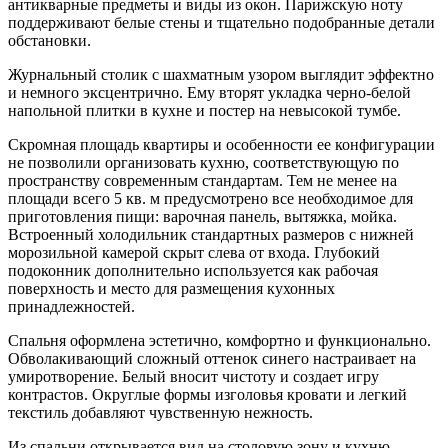
антикварные предметы и виды из окон. Парижскую ноту
поддерживают белые стены и тщательно подобранные детали
обстановки.
Журнальный столик с шахматным узором выглядит эффектно
и немного эксцентрично. Ему вторят укладка черно-белой
напольной плитки в кухне и постер на невысокой тумбе.
Скромная площадь квартиры и особенности ее конфигурации
не позволили организовать кухню, соответствующую по
пространству современным стандартам. Тем не менее на
площади всего 5 кв. м предусмотрено все необходимое для
приготовления пищи: варочная панель, вытяжка, мойка.
Встроенный холодильник стандартных размеров с нижней
морозильной камерой скрыт слева от входа. Глубокий
подоконник дополнительно используется как рабочая
поверхность и место для размещения кухонных
принадлежностей.
Спальня оформлена эстетично, комфортно и функционально.
Обволакивающий сложный оттенок синего настраивает на
умиротворение. Белый вносит чистоту и создает игру
контрастов. Округлые формы изголовья кровати и легкий
текстиль добавляют чувственную нежность.
Из спальни открывается вид на столовую зону и кухню.