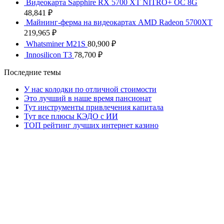
Видеокарта Sapphire RX 5700 XT NITRO+ OC 8G
48,841
₽
Майнинг-ферма на видеокартах AMD Radeon 5700XT
219,965
₽
Whatsminer M21S
80,900
₽
Innosilicon T3
78,700
₽
Последние темы
У нас колодки по отличной стоимости
Это лучший в наше время пансионат
Тут инструменты привлечения капитала
Тут все плюсы КЭДО с ИИ
ТОП рейтинг лучших интернет казино