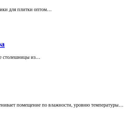
стики для плитки оптом…
ра
сте столешницы из…
оценивает помещение по влажности, уровню температуры…