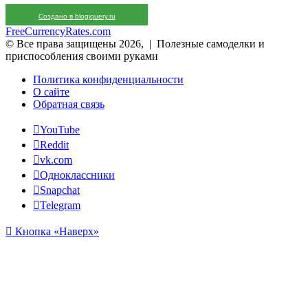
Создано в blogjquery.ru
FreeCurrencyRates.com
© Все права защищены 2026, | Полезные самоделки и
приспособления своими руками
Политика конфиденциальности
О сайте
Обратная связь
YouTube
Reddit
vk.com
Одноклассники
Snapchat
Telegram
Кнопка «Наверх»