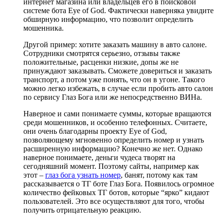
интернет магазина или владельцев его в поисковой
системе бота Eye of God. Фактически наверняка увидите
обширную информацию, что позволит определить
мошенника.
Другой пример: хотите заказать машину в авто салоне.
Сотрудники смотрятся серьезно, отзывы также
положительные, расценки низкие, допы же не
принуждают заказывать. Сможете довериться и заказать
транспорт, а потом уже понять, что он в угоне. Такого
можно легко избежать, в случае если пробить авто салон
по сервису Глаз Бога или же непосредственно ВИНа.
Наверное и сами понимаете суммы, которые вращаются
среди мошенников, и особенно телефонных. Считаете,
они очень благодарны проекту Eye of God,
позволяющему мгновенно определить номер и узнать
расширенную информацию? Конечно же нет. Однако
наверное понимаете, деньги чудеса творят на
сегодняшний момент. Поэтому сайты, например как
этот –
глаз бога узнать номер
, банят, потому как там
рассказывается о ТГ боте Глаз Бога. Появилось огромное
количество фейковых ТГ ботов, которые “ярко” кидают
пользователей. Это все осуществляют для того, чтобы
получить отрицательную реакцию.