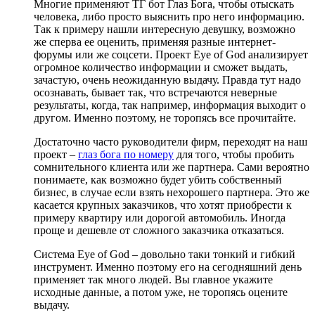
Многие применяют ТГ бот Глаз Бога, чтобы отыскать
человека, либо просто выяснить про него информацию.
Так к примеру нашли интересную девушку, возможно
же сперва ее оценить, применяя разные интернет-
форумы или же соцсети. Проект Eye of God анализирует
огромное количество информации и сможет выдать,
зачастую, очень неожиданную выдачу. Правда тут надо
осознавать, бывает так, что встречаются неверные
результаты, когда, так например, информация выходит о
другом. Именно поэтому, не торопясь все прочитайте.
Достаточно часто руководители фирм, переходят на наш
проект –
глаз бога по номеру
для того, чтобы пробить
сомнительного клиента или же партнера. Сами вероятно
понимаете, как возможно будет убить собственный
бизнес, в случае если взять нехорошего партнера. Это же
касается крупных заказчиков, что хотят приобрести к
примеру квартиру или дорогой автомобиль. Иногда
проще и дешевле от сложного заказчика отказаться.
Система Eye of God – довольно таки тонкий и гибкий
инструмент. Именно поэтому его на сегодняшний день
применяет так много людей. Вы главное укажите
исходные данные, а потом уже, не торопясь оцените
выдачу.